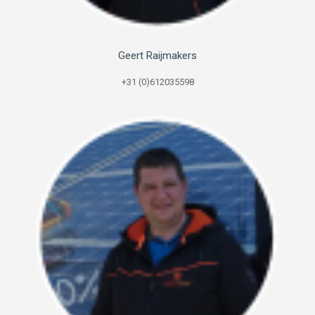
Geert Raijmakers
+31 (0)612035598