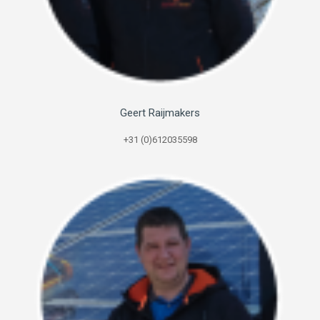
Geert Raijmakers
+31 (0)612035598